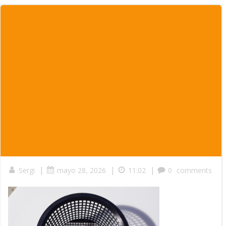
|
|
|
Sergi
mayo 28, 2026
11:02
0
comments