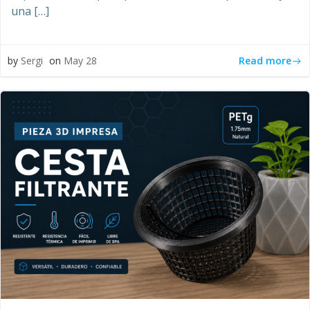
una […]
Read more
by
Sergi
on
May 28