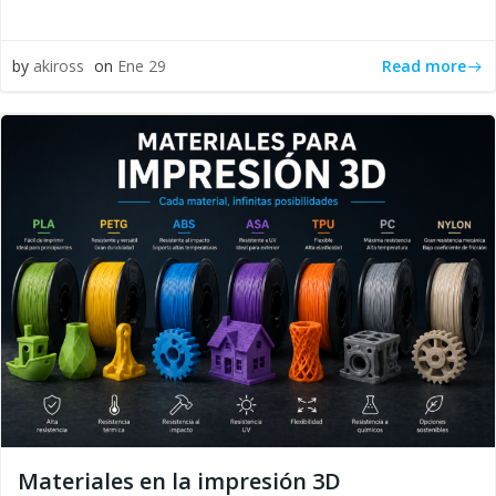
Read more
by
akiross
on
Ene 29
Materiales en la impresión 3D