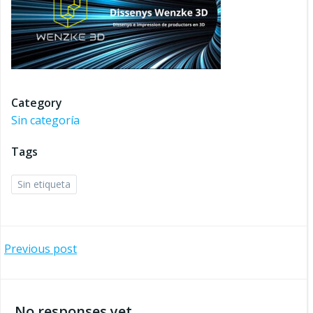
Category
Sin categoría
Tags
Sin etiqueta
Navegación
Previous post
por
No responses yet