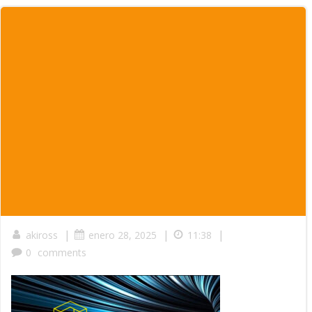
|
|
|
akiross
enero 28, 2025
11:38
0
comments