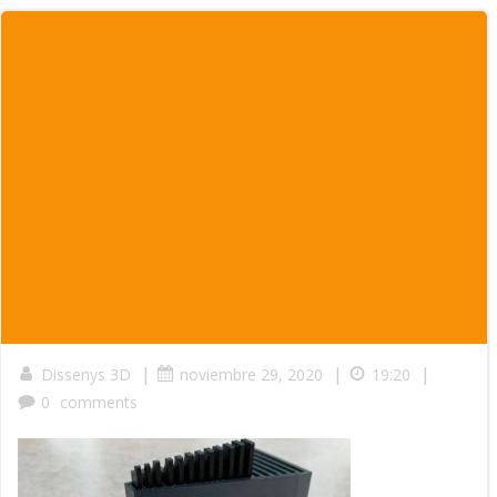
|
|
|
Dissenys 3D
noviembre 29, 2020
19:20
0
comments