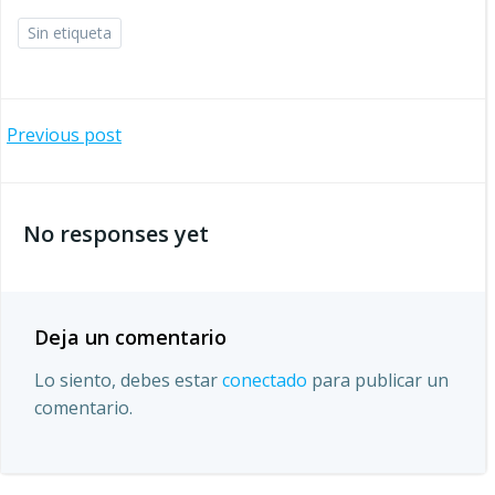
Sin etiqueta
Navegación
Previous post
por
No responses yet
las
entradas
Deja un comentario
Lo siento, debes estar
conectado
para publicar un
comentario.