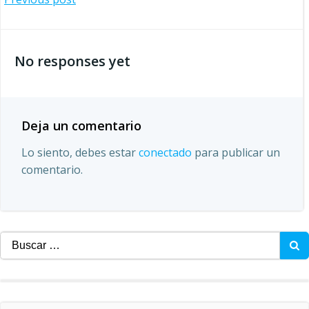
Navegación
por
No responses yet
las
entradas
Deja un comentario
Lo siento, debes estar
conectado
para publicar un
comentario.
Buscar: