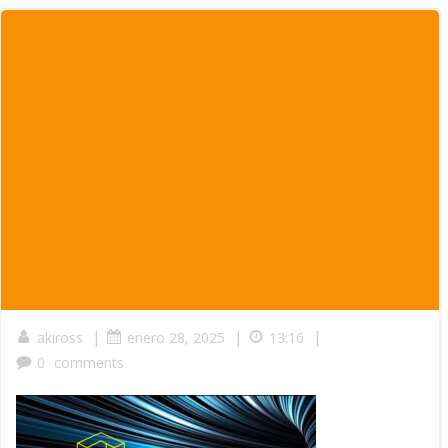
|
|
|
akiross
enero 28, 2025
13:16
0
comments