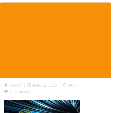
|
|
|
akiross
enero 29, 2025
09:13
0
comments