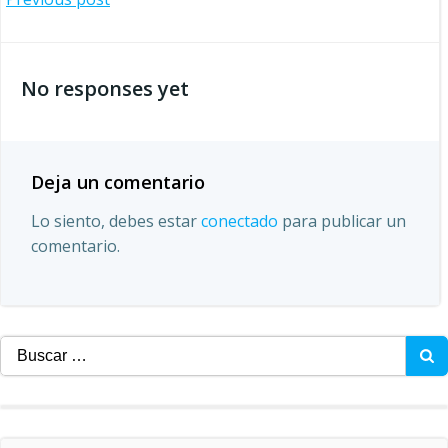
Navegación
por
No responses yet
las
entradas
Deja un comentario
Lo siento, debes estar
conectado
para publicar un
comentario.
Buscar: