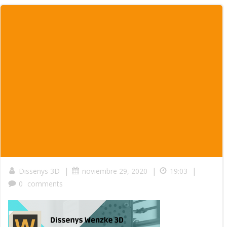
|
|
|
Dissenys 3D
noviembre 29, 2020
19:03
0
comments