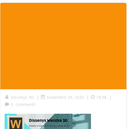
|
|
|
Dissenys 3D
noviembre 29, 2020
18:38
0
comments