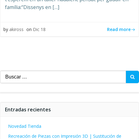
família:“Dissenys en […]
Read more
by
akiross
on
Dic 18
Buscar:
Entradas recientes
Novedad Tienda
Recreación de Piezas con Impresión 3D | Sustitución de